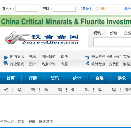
商
用户名：
密码：
【登录】
【注册】
资讯
价格
企
国内资讯
视频
国际扫描
访谈
每日价格
钢厂采购
市场
资
市
讯
场
行业透视
图片
热点评论
专题
统计数据
走势图
数据
首页
行情
资讯
统计
会展
供求
硅
锰
铬
镍
钨
钼
钒
钛
铌
铁
当前位置：
首页
>
资讯
>
国内新闻