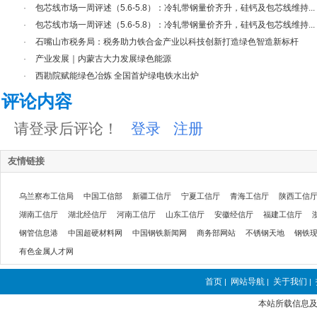
·
包芯线市场一周评述（5.6-5.8）：冷轧带钢量价齐升，硅钙及包芯线维持...
·
包芯线市场一周评述（5.6-5.8）：冷轧带钢量价齐升，硅钙及包芯线维持...
·
石嘴山市税务局：税务助力铁合金产业以科技创新打造绿色智造新标杆
·
产业发展｜内蒙古大力发展绿色能源
·
西勘院赋能绿色冶炼 全国首炉绿电铁水出炉
评论内容
请登录后评论！
登录
注册
友情链接
乌兰察布工信局
中国工信部
新疆工信厅
宁夏工信厅
青海工信厅
陕西工信
湖南工信厅
湖北经信厅
河南工信厅
山东工信厅
安徽经信厅
福建工信厅
钢管信息港
中国超硬材料网
中国钢铁新闻网
商务部网站
不锈钢天地
钢铁
有色金属人才网
首页
网站导航
关于我们
|
|
|
本站所载信息及