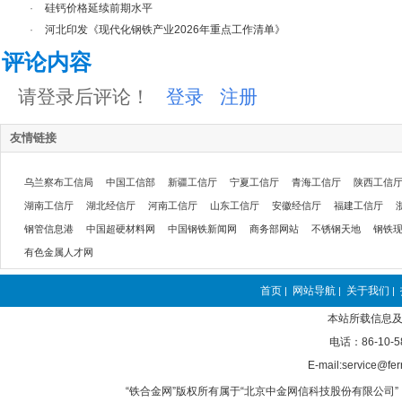
·
硅钙价格延续前期水平
·
河北印发《现代化钢铁产业2026年重点工作清单》
评论内容
请登录后评论！
登录
注册
友情链接
乌兰察布工信局
中国工信部
新疆工信厅
宁夏工信厅
青海工信厅
陕西工信
湖南工信厅
湖北经信厅
河南工信厅
山东工信厅
安徽经信厅
福建工信厅
钢管信息港
中国超硬材料网
中国钢铁新闻网
商务部网站
不锈钢天地
钢铁
有色金属人才网
首页
网站导航
关于我们
|
|
|
本站所载信息及
电话：86-10-5
E-mail:service@fer
“铁合金网”版权所有属于“北京中金网信科技股份有限公司” 