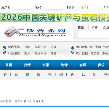
商
用户名：
密码：
【登录】
【注册】
资讯
价格
企
国内资讯
视频
国际扫描
访谈
每日价格
钢厂采购
市场
资
市
讯
场
行业透视
图片
热点评论
专题
统计数据
走势图
数据
首页
行情
资讯
统计
会展
供求
硅
锰
铬
镍
钨
钼
钒
钛
铌
铁
当前位置：
首页
>
资讯
>
国内新闻