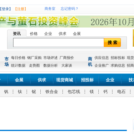
商务室
忘记密码？
【登录】
【注册】
资讯
价格
企业
供求
会展
搜 索
每日价格
钢厂采购
市场评述
厂商报价
供应信息
招标投标
现货
市
商
场
机
统计数据
走势图
数据分析
大家谈
企业推广
求购信息
招商
计
会展
供求
现货商城
招投标
企业
技
钒
钛
铌
铁合金
包芯线
镁
钙
电石