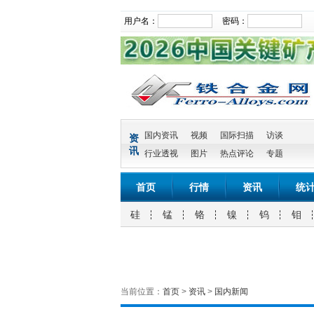
用户名：
密码：
国内资讯
视频
国际扫描
访谈
资
讯
行业透视
图片
热点评论
专题
首页
行情
资讯
统
硅
锰
铬
镍
钨
钼
当前位置：
首页
>
资讯
>
国内新闻