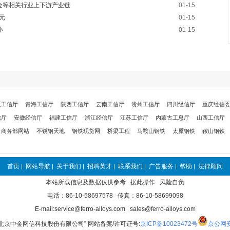
金等相关行业上下游产业链
01-15
元
01-15
小
01-15
夏工信厅
青海工信厅
陕西工信厅
云南工信厅
贵州工信厅
四川经信厅
重庆经信
信厅
安徽经信厅
福建工信厅
浙江经信厅
江苏工信厅
内蒙古工息厅
山西工信厅
商务部网站
不锈钢天地
钢铁现货网
桥梁工程
马鞍山钢铁
太原钢铁
鞍山钢铁
首页
网站导航
关于我们
招聘英才
联系我们
广告服务
帮助
法律顾问
|
|
|
|
|
|
|
本站所载信息及数据仅供参考 据此操作 风险自负
电话：86-10-58697578 传真：86-10-58699098
E-mail:service@ferro-alloys.com sales@ferro-alloys.com
“北京中金网信科技股份有限公司” 网站备案/许可证号:
京ICP备10023472号
京公网安备