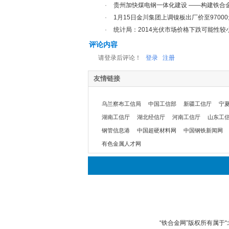
·
贵州加快煤电钢一体化建设 ——构建铁合
·
1月15日金川集团上调镍板出厂价至97000
·
统计局：2014光伏市场价格下跌可能性较
评论内容
请登录后评论！
登录
注册
友情链接
乌兰察布工信局
中国工信部
新疆工信厅
宁
湖南工信厅
湖北经信厅
河南工信厅
山东工
钢管信息港
中国超硬材料网
中国钢铁新闻网
有色金属人才网
“铁合金网”版权所有属于