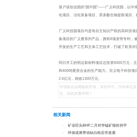
落户该创业园的“园中园”——广义科技园，以中
化项目、冶化装备项目、茶多酚生物提取项目、封
广义科技园项目均是有自主知识产权的高科技项
备项目的广义磨系列产品，拥有8项发明专利，被
开发的生产工艺和主体工艺技术，打破了欧美对
同日开工的明达新材料项目总投资6000万元，
和400吨硬质合金的生产能力。宗义电子科技项
2.6亿元，税收1300万元。
中国铁合金网版权所有，未经许可，任何单位及
任，特此郑重声明！
相关新闻
·
矿业巨头BHP二月对华锰矿报价持平
·
环保或将带动钛白粉后市发展