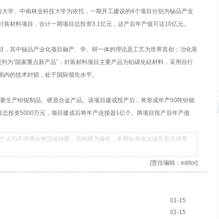
南大学、中南林业科技大学为依托，一期开工建设的4个项目分别为铋品产业
装材料项目，合计一期项目总投资3.1亿元，达产后年产值可达10亿元。
目，其中铋品产业化项目融产、学、研一体的理论及工艺为世界首创；冶化装
列为“国家重点新产品”；封装材料项目主要产品为铝碳化硅材料，采用自行
国内的技术封锁，处于国际领先水平。
主要生产钽铌制品、硬质合金产品。该项目建成投产后，将形成年产50吨钽铌
目总投资5000万元，项目建成后将年产连接器1亿个。两项目投产后年产值
个人均不得擅自拷贝或转载，否则视为侵权，本网站将依法追究其法律责
[责任编辑：editor]
01-15
01-15