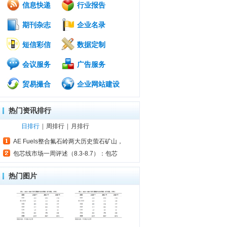
信息快递
行业报告
期刊杂志
企业名录
短信彩信
数据定制
会议服务
广告服务
贸易撮合
企业网站建设
热门资讯排行
日排行
|
周排行
|
月排行
AE Fuels整合氟石岭两大历史萤石矿山，
包芯线市场一周评述（8.3-8.7）：包芯
热门图片