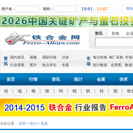
商
用户名：
密码：
【登录】
【注册】
资讯
价格
企
国内资讯
视频
国际扫描
访谈
每日价格
钢厂采购
市场
资
市
讯
场
行业透视
图片
热点评论
专题
统计数据
走势图
数据
首页
行情
资讯
统计
会展
供求
硅
锰
铬
镍
钨
钼
钒
钛
铌
铁
当前位置：
首页
>
统计
>
焦炭