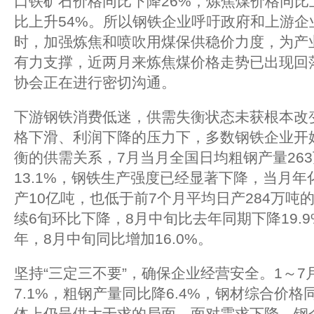
口铁矿石价格同比下降26%，炼焦煤价格同比
比上升54%。所以钢铁企业呼吁政府和上游企
时，加强炼焦和喷吹用煤保供稳价力度，为产
有力支撑，近两月来炼焦煤价格走势已出现回
协会正在进行密切沟通。
下游钢铁消费低迷，供需失衡状态未获根本改
格下滑、利润下降的压力下，多数钢铁企业开
衡的供需关系，7月当月全国日均粗钢产量26
13.1%，钢铁生产强度已经显著下降，当月
产10亿吨，也低于前7个月平均日产284万吨
续6旬环比下降，8月中旬比去年同期下降19.
年，8月中旬同比增加16.0%。
坚持“三定三不要”，确保企业经营安全。1～
7.1%，粗钢产量同比降6.4%，钢材综合价格
体上仍呈供大于求的局面。面对需求下降，钢