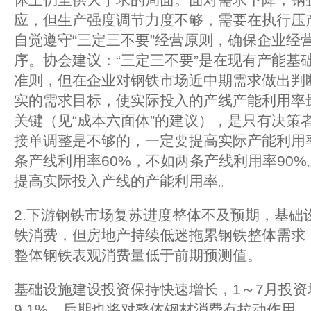
应，但生产强度调节力度不够，需要在执行压
自觉遵守“三定三不要”经营原则，确保企业经
序。协会建议：“三定三不要”是在现有产能基
准则，但在企业对钢铁市场近中期需求做出判
实的需求目标，使实际投入的产线产能利用率
关键（见“成本六面体”的建议），是只有决策
接单调整是不够的，一定要提高实际产能利用
条产线利用率60%，不如两条产线利用率90
提高实际投入产线的产能利用率。
2.下游钢铁市场复苏进度整体不及预期，基础
铁消费，但房地产持续低迷拖累钢铁整体需求
整体钢铁表观消费量低于前期预测值。
基础设施建设投资保持快速增长，1～7月投资增
9.1%，后期也将对整体钢材消费有拉动作用