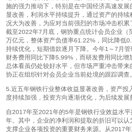
施的强力推动下，特别是在中国经济高速发展
显改善，利润水平持续提升，通过资产的持续
况大为改善，为应对当前强烈的市场冲击积累
截至2022年7月底，钢协重点统计会员企业（范
万亿元，整体资产负债率61.22%，同比降低0
持续优化，短期借款逐月下降。今年1～7月管理
财务费用同比下降5.99%，而研发费用同比增加
总体看虽仍处较好水平，但市场严重冲击带来
协正在组织针对会员企业当前处境的跟踪调查
5.近五年钢铁行业整体收益显著改善，资产投
度持续加强，投资方向逐渐优化，为后续发展
自2017年至2021年的5年是钢铁行业效益水
年。其中，企业的净利润和提取的折旧可以认
支撑企业各项投资的重要财务来源。从2017年