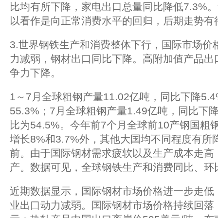
比均有所下降，家电出口总量同比降低7.3%
以看作是向正常消费水平的回归，后期走势有
3.世界钢铁生产和消费整体下行，国际市场价
力减弱，钢材出口同比下降。高附加值产品出
争力下降。
1～7月全球粗钢产量11.02亿吨，同比下降5
55.3%；7月全球粗钢产量1.49亿吨，同比下
比为54.5%。今年前7个月全球前10产钢国
增长8%和3.7%外，其他大国均不同程度有
前。由于国际钢材需求疲软以及生产成本走高
产。数据可见，全球钢铁生产和消费同比、环
近期数据显示，国际钢材市场价格进一步走低
业出口动力减弱。国际钢材市场价格持续回落，