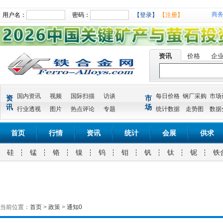
商
用户名：
密码：
【登录】
【注册】
资讯
价格
企
国内资讯
视频
国际扫描
访谈
每日价格
钢厂采购
市场
资
市
讯
场
行业透视
图片
热点评论
专题
统计数据
走势图
数据
首页
行情
资讯
统计
会展
供求
硅
锰
铬
镍
钨
钼
钒
钛
铌
铁
当前位置：
首页
>
政策
>
通知0