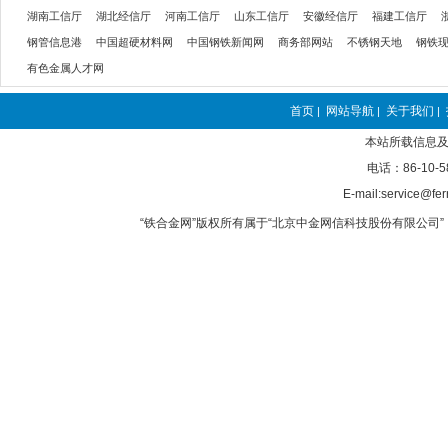
湖南工信厅
湖北经信厅
河南工信厅
山东工信厅
安徽经信厅
福建工信厅
钢管信息港
中国超硬材料网
中国钢铁新闻网
商务部网站
不锈钢天地
钢铁
有色金属人才网
首页
网站导航
关于我们
|
|
|
本站所载信息及
电话：86-10-5
E-mail:service@fer
“铁合金网”版权所有属于“北京中金网信科技股份有限公司” 